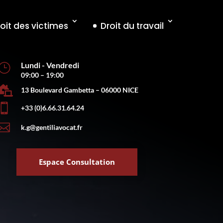
oit des victimes
Droit du travail
Lundi - Vendredi
}
09:00 – 19:00

13 Boulevard Gambetta – 06000 NICE

+33 (0)6.66.31.64.24

k.g@gentiliavocat.fr
Espace Consultation