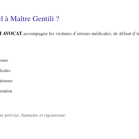
l à Maître Gentili ?
I AVOCAT
accompagne les victimes d’erreurs médicales, de défaut d’i
ssier
icales
tieuses
isation
se précise, humaine et rigoureuse.