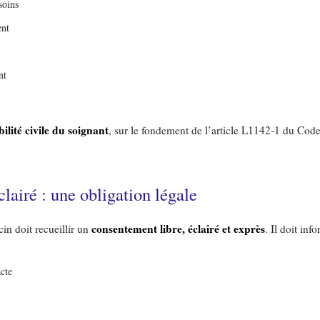
soins
ent
nt
ilité civile du soignant
, sur le fondement de l’article L1142-1 du Code
lairé : une obligation légale
consentement libre, éclairé et exprès
in doit recueillir un
. Il doit inf
acte