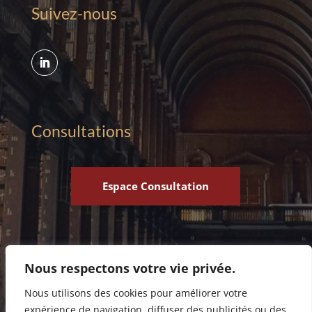
Suivez-nous
Consultations
Espace Consultation
Nous respectons votre vie privée.
Nous utilisons des cookies pour améliorer votre
expérience de navigation, diffuser des publicités ou des