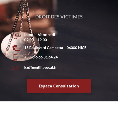
DROIT DE LA RESPONSABILITE
Lundi - Vendredi
}
09:00 – 19:00

13 Boulevard Gambetta – 06000 NICE

+33 (0)6.66.31.64.24

k.g@gentiliavocat.fr
Espace Consultation