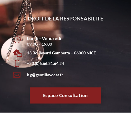
DROIT DU TRAVAIL
Lundi - Vendredi
}
09:00 – 19:00

13 Boulevard Gambetta – 06000 NICE

+33 (0)6.66.31.64.24

k.g@gentiliavocat.fr
Espace Consultation