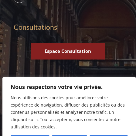
Consultations
Espace Consultation
Nous respectons votre vie privée.
Nous utilisons des cookies pour améliorer votre
expérience de navigation, diffuser des publicités ou des
Conditions générales de Ventes
|
Mentions légales
et
contenus personnalisés et analyser notre trafic. En
Politique de confidentialité I
Site d’information utile sur
cliquant sur « Tout accepter », vous consentez à notre
vos droits
utilisation des cookies.