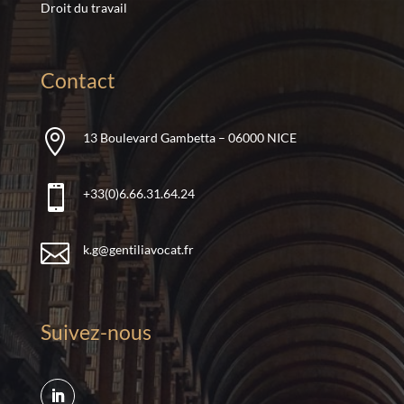
Droit du travail
Contact

13 Boulevard Gambetta – 06000 NICE

+33(0)6.66.31.64.24

k.g@gentiliavocat.fr
Suivez-nous