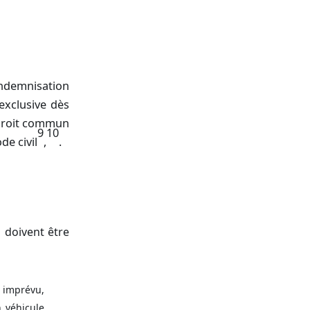
’indemnisation
 exclusive dès
u droit commun
9
10
de civil
,
.
s doivent être
, imprévu,
 véhicule