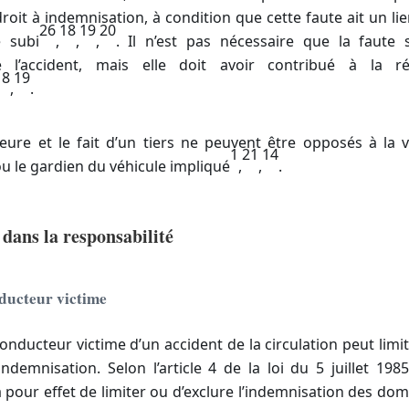
roit à indemnisation, à condition que cette faute ait un li
26
18
19
20
 subi
,
,
,
. Il n’est pas nécessaire que la faute 
e l’accident, mais elle doit avoir contribué à la ré
18
19
,
.
eure et le fait d’un tiers ne peuvent être opposés à la v
1
21
14
u le gardien du véhicule impliqué
,
,
.
 dans la responsabilité
ducteur victime
onducteur victime d’un accident de la circulation peut limi
ndemnisation. Selon l’article 4 de la loi du 5 juillet 198
 pour effet de limiter ou d’exclure l’indemnisation des dom