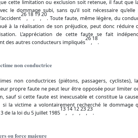
ue cette limitation ou exclusion soit retenue, il faut que l
avec le dommage subi, sans qu’il soit nécessaire qu’elle 
26
18
19
20
l’accident
,
,
,
. Toute faute, même légère, du conduc
bué à la réalisation de son préjudice, peut donc réduire
sation. L’appréciation de cette faute se fait indép
26
18
t des autres conducteurs impliqués
,
.
ictime non conductrice
times non conductrices (piétons, passagers, cyclistes), la
Leur propre faute ne peut leur être opposée pour limiter o
, sauf si cette faute est inexcusable et constitue la caus
ou si la victime a volontairement recherché le dommage qu
13
14
12
23
23
 3 de la loi du 5 juillet 1985
,
,
,
,
.
ers ou force majeure