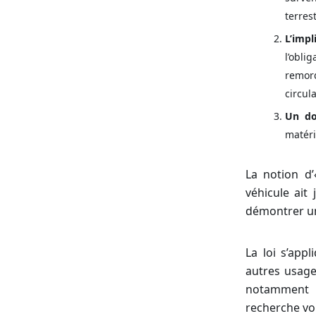
terres
L’impl
l’obli
remorq
circul
Un do
matéri
La notion d’
véhicule ait
démontrer un
La loi s’app
autres usage
notamment e
recherche v