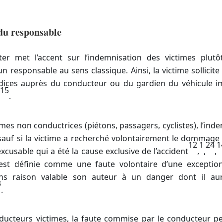
du responsable
ter met l’accent sur l’indemnisation des victimes plut
n responsable au sens classique. Ainsi, la victime sollicite
dices auprès du conducteur ou du gardien du véhicule i
15
.
imes non conductrices (piétons, passagers, cyclistes), l’ind
 sauf si la victime a recherché volontairement le dommag
12
1
24
1
xcusable qui a été la cause exclusive de l’accident
,
,
,
est définie comme une faute volontaire d’une exception
ns raison valable son auteur à un danger dont il aur
3
.
ducteurs victimes, la faute commise par le conducteur pe