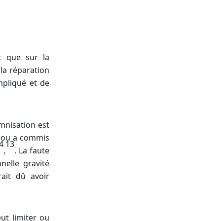
ôt que sur la
 la réparation
mpliqué et de
emnisation est
e ou a commis
4
13
,
. La faute
nelle gravité
ait dû avoir
ut limiter ou