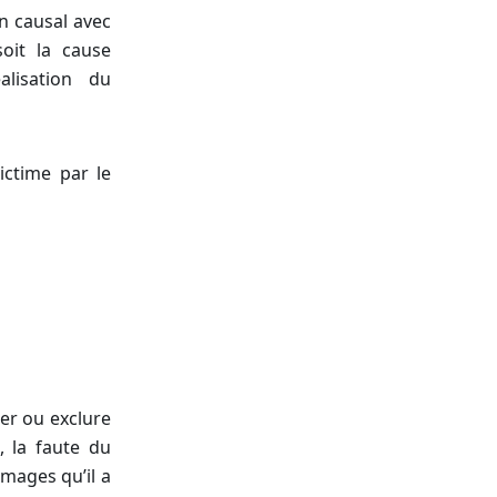
en causal avec
soit la cause
alisation du
ictime par le
ter ou exclure
5, la faute du
mages qu’il a