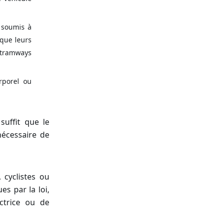
e soumis à
 que leurs
 tramways
orporel ou
suffit que le
nécessaire de
 cyclistes ou
s par la loi,
ctrice ou de