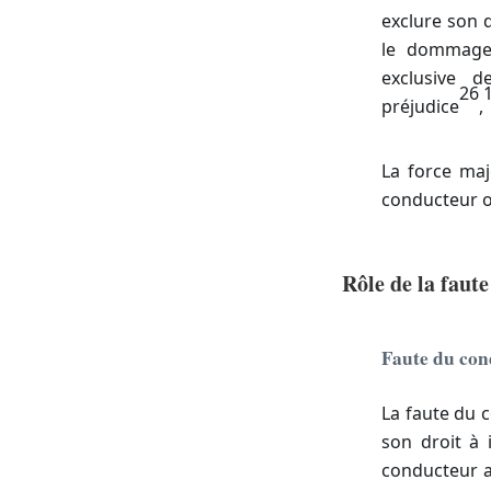
exclure son d
le dommage
exclusive d
26
préjudice
,
La force maj
conducteur o
Rôle de la faute
Faute du con
La faute du c
son droit à i
conducteur a