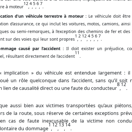
12
4
5
6
7
tre à moteur
,
,
,
,
.
ication d’un véhicule terrestre à moteur
: Le véhicule doit êtr
gation d’assurance, ce qui inclut les voitures, motos, camions, ainsi
ues ou semi-remorques, à l’exception des chemins de fer et des
1
2
12
4
5
6
7
ant sur des voies qui leur sont propres
,
,
,
,
,
,
.
mmage causé par l’accident
: Il doit exister un préjudice, c
11
el, résultant directement de l’accident
.
« implication » du véhicule est entendue largement : il 
 joué un rôle quelconque dans l’accident, sans qu’il soit 
8
12
 lien de causalité direct ou une faute du conducteur
,
.
lique aussi bien aux victimes transportées qu’aux piétons,
rs de la route, sous réserve de certaines exceptions prévue
n cas de faute inexcusable de la victime non condu
1
12
13
14
olontaire du dommage
,
,
,
.