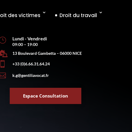
oit des victimes
Droit du travail
Lundi - Vendredi
}
09:00 – 19:00

13 Boulevard Gambetta – 06000 NICE

+33 (0)6.66.31.64.24

k.g@gentiliavocat.fr
Espace Consultation