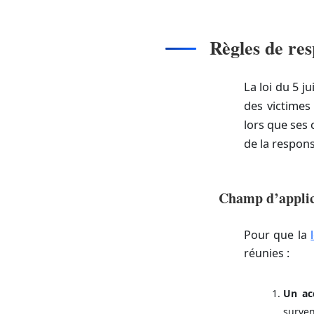
Règles de respon
La loi du 5 j
des victimes 
lors que ses 
de la respons
Champ d’applica
Pour que la
réunies :
Un acc
surven